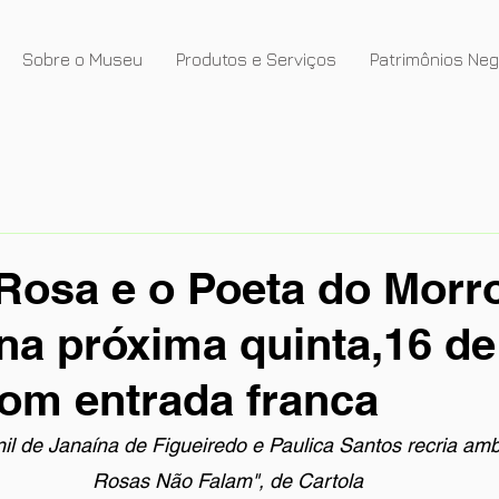
Sobre o Museu
Produtos e Serviços
Patrimônios Ne
 Rosa e o Poeta do Morro
na próxima quinta,16 de
om entrada franca
nil de Janaína de Figueiredo e Paulica Santos recria amb
Rosas Não Falam", de Cartola