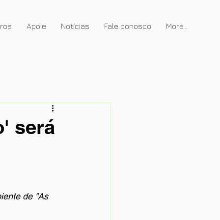
gros
Apoie
Notícias
Fale conosco
More...
' será
iente de "As 