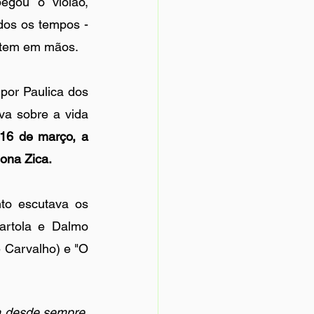
egou o violão, 
dos os tempos - 
ê tem em mãos.
por Paulica dos 
a sobre a vida 
16 de março, a 
ona Zica.
to escutava os 
artola e Dalmo 
 Carvalho) e "O 
 desde sempre. 