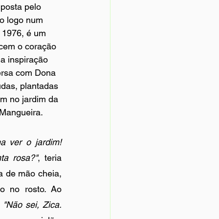
posta pelo 
do logo num 
 1976, é um 
cem o coração 
a inspiração 
ersa com Dona 
das, plantadas 
em no jardim da 
 Mangueira. 
a ver o jardim! 
ta rosa?"
, teria 
a de mão cheia, 
o no rosto. Ao 
 
"Não sei, Zica. 