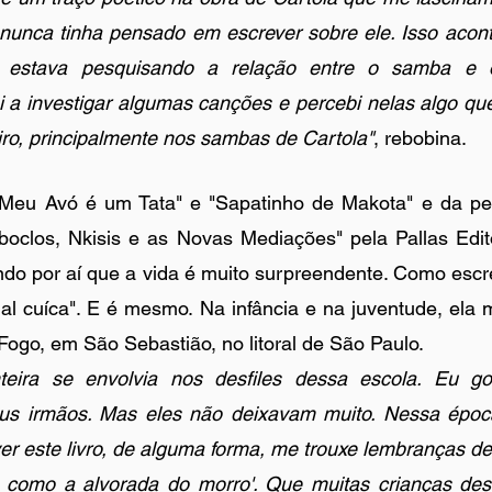
nunca tinha pensado em escrever sobre ele. Isso acon
 estava pesquisando a relação entre o samba e os
a investigar algumas canções e percebi nelas algo que
eiro, principalmente nos sambas de Cartola"
, rebobina.
 "Meu Avó é um Tata" e "Sapatinho de Makota" e da pesq
oclos, Nkisis e as Novas Mediações" pela Pallas Edito
ndo por aí que a vida é muito surpreendente. Como escrev
al cuíca". E é mesmo. Na infância e na juventude, ela 
ogo, em São Sebastião, no litoral de São Paulo. 
nteira se envolvia nos desfiles dessa escola. Eu go
s irmãos. Mas eles não deixavam muito. Nessa época
er este livro, de alguma forma, me trouxe lembranças de
 como a alvorada do morro'. Que muitas crianças des