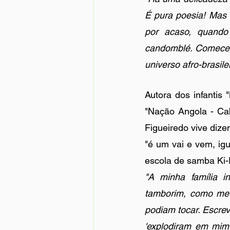
É pura poesia! Mas 
por acaso, quando
candomblé. Comecei 
universo afro-brasil
Autora dos infantis
"Nação Angola - Cab
Figueiredo vive dize
"é um vai e vem, igu
escola de samba Ki-F
"A minha família i
tamborim, como meu
podiam tocar. Escrev
'explodiram em mim