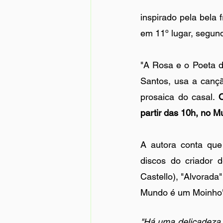
inspirado pela bela 
em 11º lugar, segun
"A Rosa e o Poeta do
Santos, usa a cançã
prosaica do casal. 
O
partir das 10h, no 
A autora conta que 
discos do criador 
Castello), "Alvorada
Mundo é um Moinho" 
"Há uma delicadeza 