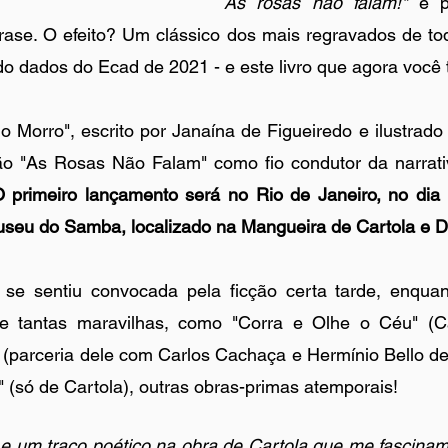
As rosas não falam!"
 e p
frase. O efeito? Um clássico dos mais regravados de to
do dados do Ecad de 2021 - e este livro que agora voc
 Morro", escrito por Janaína de Figueiredo e ilustrado 
o "As Rosas Não Falam" como fio condutor da narrativ
 primeiro lançamento será no Rio de Janeiro, no dia 
Museu do Samba, localizado na Mangueira de Cartola e D
se sentiu convocada pela ficção certa tarde, enquan
de tantas maravilhas, como "Corra e Olhe o Céu" (C
" (parceria dele com Carlos Cachaça e Hermínio Bello de
(só de Cartola), outras obras-primas atemporais! 
e um traço poético na obra de Cartola que me fascinam