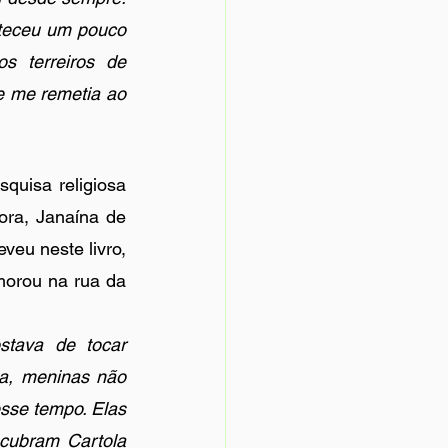
teceu um pouco 
 terreiros de 
 me remetia ao 
uisa religiosa 
ra, Janaína de 
eu neste livro, 
morou na rua da 
stava de tocar 
, meninas não 
sse tempo. Elas 
cubram Cartola 