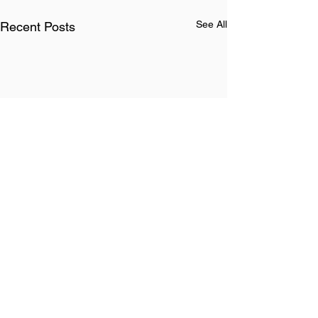
See All
Recent Posts
Conecte-se ao
Museu do Samba